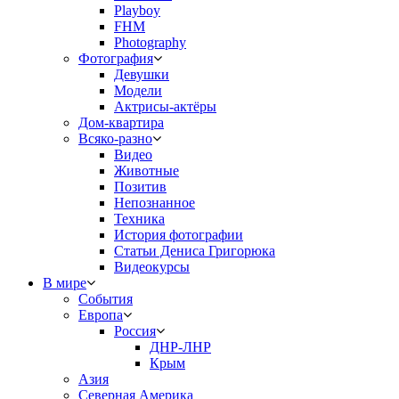
Playboy
FHM
Photography
Фотография
Девушки
Модели
Актрисы-актёры
Дом-квартира
Всяко-разно
Видео
Животные
Позитив
Непознанное
Техника
История фотографии
Статьи Дениса Григорюка
Видеокурсы
В мире
События
Европа
Россия
ДНР-ЛНР
Крым
Азия
Северная Америка