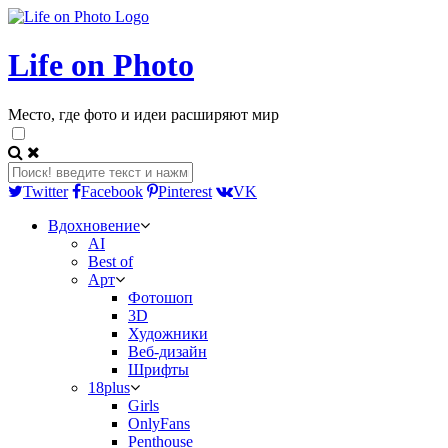
Life on Photo
Место, где фото и идеи расширяют мир
Twitter
Facebook
Pinterest
VK
Вдохновение
AI
Best of
Арт
Фотошоп
3D
Художники
Веб-дизайн
Шрифты
18plus
Girls
OnlyFans
Penthouse