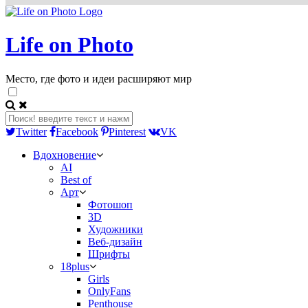
Life on Photo
Место, где фото и идеи расширяют мир
Twitter
Facebook
Pinterest
VK
Вдохновение
AI
Best of
Арт
Фотошоп
3D
Художники
Веб-дизайн
Шрифты
18plus
Girls
OnlyFans
Penthouse