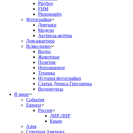
Playboy
FHM
Photography
Фотография
Девушки
Модели
Актрисы-актёры
Дом-квартира
Всяко-разно
Видео
Животные
Позитив
Непознанное
Техника
История фотографии
Статьи Дениса Григорюка
Видеокурсы
В мире
События
Европа
Россия
ДНР-ЛНР
Крым
Азия
Северная Америка