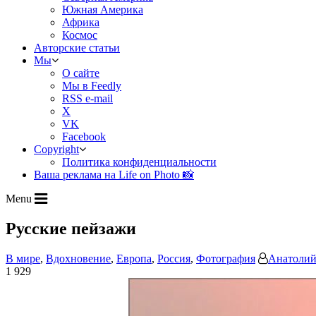
Южная Америка
Африка
Космос
Авторские статьи
Мы
О сайте
Мы в Feedly
RSS e-mail
X
VK
Facebook
Copyright
Политика конфиденциальности
Ваша реклама на Life on Photo 📸
Menu
Русские пейзажи
В мире
,
Вдохновение
,
Европа
,
Россия
,
Фотография
Анатолий
1 929