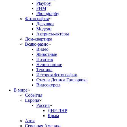
Playboy
FHM
Photography
Фотография
Девушки
Модели
Актрисы-актёры
Дом-квартира
Всяко-разно
Видео
Животные
Позитив
Непознанное
Техника
История фотографии
Статьи Дениса Григорюка
Видеокурсы
В мире
События
Европа
Россия
ДНР-ЛНР
Крым
Азия
Северная Америка