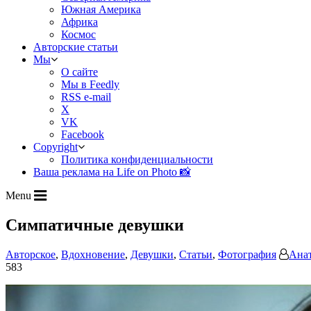
Южная Америка
Африка
Космос
Авторские статьи
Мы
О сайте
Мы в Feedly
RSS e-mail
X
VK
Facebook
Copyright
Политика конфиденциальности
Ваша реклама на Life on Photo 📸
Menu
Симпатичные девушки
Авторское
,
Вдохновение
,
Девушки
,
Статьи
,
Фотография
Ана
583