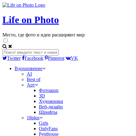
Life on Photo
Место, где фото и идеи расширяют мир
Twitter
Facebook
Pinterest
VK
Вдохновение
AI
Best of
Арт
Фотошоп
3D
Художники
Веб-дизайн
Шрифты
18plus
Girls
OnlyFans
Penthouse