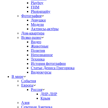
Playboy
FHM
Photography
Фотография
Девушки
Модели
Актрисы-актёры
Дом-квартира
Всяко-разно
Видео
Животные
Позитив
Непознанное
Техника
История фотографии
Статьи Дениса Григорюка
Видеокурсы
В мире
События
Европа
Россия
ДНР-ЛНР
Крым
Азия
Северная Америка