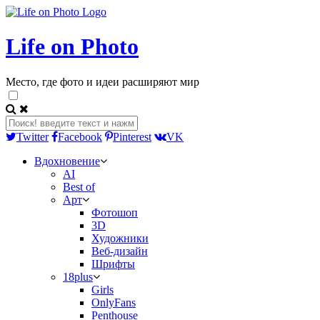
Life on Photo
Место, где фото и идеи расширяют мир
Twitter
Facebook
Pinterest
VK
Вдохновение
AI
Best of
Арт
Фотошоп
3D
Художники
Веб-дизайн
Шрифты
18plus
Girls
OnlyFans
Penthouse