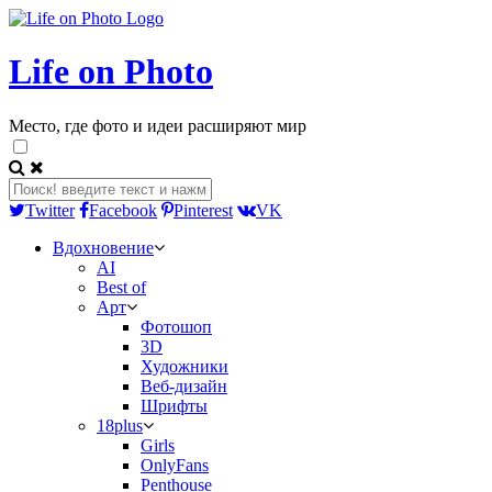
Life on Photo
Место, где фото и идеи расширяют мир
Twitter
Facebook
Pinterest
VK
Вдохновение
AI
Best of
Арт
Фотошоп
3D
Художники
Веб-дизайн
Шрифты
18plus
Girls
OnlyFans
Penthouse