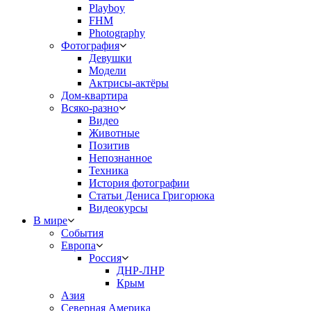
Playboy
FHM
Photography
Фотография
Девушки
Модели
Актрисы-актёры
Дом-квартира
Всяко-разно
Видео
Животные
Позитив
Непознанное
Техника
История фотографии
Статьи Дениса Григорюка
Видеокурсы
В мире
События
Европа
Россия
ДНР-ЛНР
Крым
Азия
Северная Америка