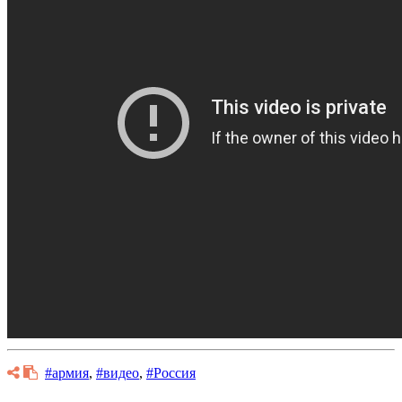
#армия
,
#видео
,
#Россия