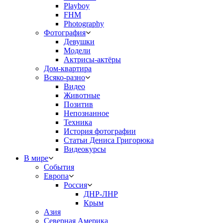
Playboy
FHM
Photography
Фотография
Девушки
Модели
Актрисы-актёры
Дом-квартира
Всяко-разно
Видео
Животные
Позитив
Непознанное
Техника
История фотографии
Статьи Дениса Григорюка
Видеокурсы
В мире
События
Европа
Россия
ДНР-ЛНР
Крым
Азия
Северная Америка