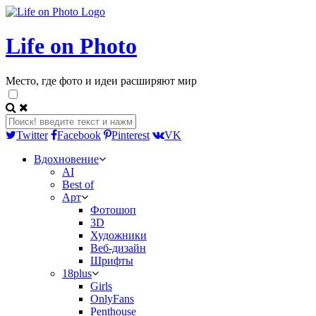
Life on Photo
Место, где фото и идеи расширяют мир
Twitter
Facebook
Pinterest
VK
Вдохновение
AI
Best of
Арт
Фотошоп
3D
Художники
Веб-дизайн
Шрифты
18plus
Girls
OnlyFans
Penthouse