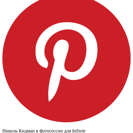
Николь Кидман в фотосессии для InStyle