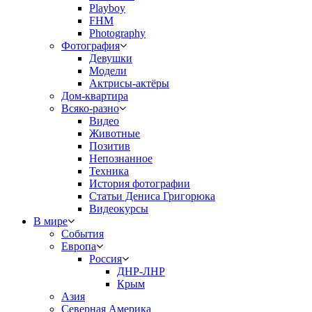
Playboy
FHM
Photography
Фотография
Девушки
Модели
Актрисы-актёры
Дом-квартира
Всяко-разно
Видео
Животные
Позитив
Непознанное
Техника
История фотографии
Статьи Дениса Григорюка
Видеокурсы
В мире
События
Европа
Россия
ДНР-ЛНР
Крым
Азия
Северная Америка