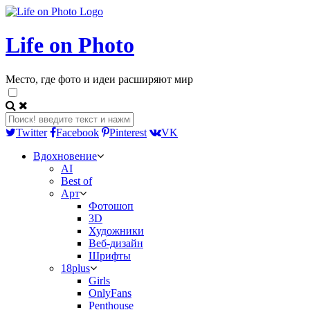
Life on Photo
Место, где фото и идеи расширяют мир
Twitter
Facebook
Pinterest
VK
Вдохновение
AI
Best of
Арт
Фотошоп
3D
Художники
Веб-дизайн
Шрифты
18plus
Girls
OnlyFans
Penthouse