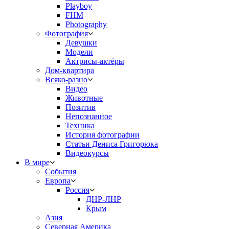
Playboy
FHM
Photography
Фотография
Девушки
Модели
Актрисы-актёры
Дом-квартира
Всяко-разно
Видео
Животные
Позитив
Непознанное
Техника
История фотографии
Статьи Дениса Григорюка
Видеокурсы
В мире
События
Европа
Россия
ДНР-ЛНР
Крым
Азия
Северная Америка