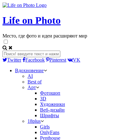
Life on Photo
Место, где фото и идеи расширяют мир
Twitter
Facebook
Pinterest
VK
Вдохновение
AI
Best of
Арт
Фотошоп
3D
Художники
Веб-дизайн
Шрифты
18plus
Girls
OnlyFans
Penthouse