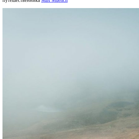
путешественника
Max Muench