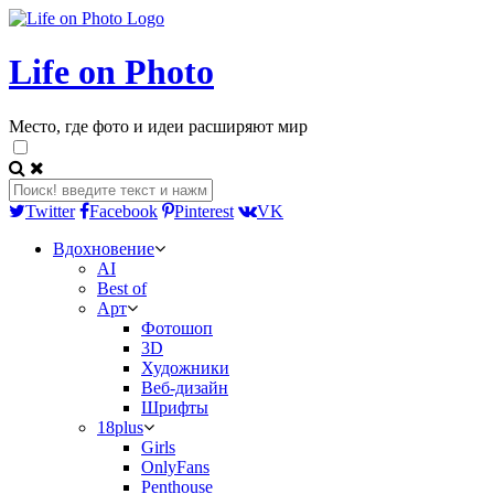
Life on Photo
Место, где фото и идеи расширяют мир
Twitter
Facebook
Pinterest
VK
Вдохновение
AI
Best of
Арт
Фотошоп
3D
Художники
Веб-дизайн
Шрифты
18plus
Girls
OnlyFans
Penthouse