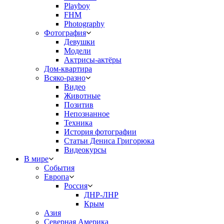
Playboy
FHM
Photography
Фотография
Девушки
Модели
Актрисы-актёры
Дом-квартира
Всяко-разно
Видео
Животные
Позитив
Непознанное
Техника
История фотографии
Статьи Дениса Григорюка
Видеокурсы
В мире
События
Европа
Россия
ДНР-ЛНР
Крым
Азия
Северная Америка