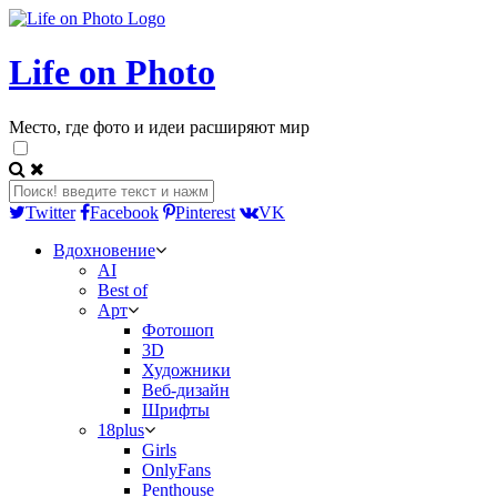
Life on Photo
Место, где фото и идеи расширяют мир
Twitter
Facebook
Pinterest
VK
Вдохновение
AI
Best of
Арт
Фотошоп
3D
Художники
Веб-дизайн
Шрифты
18plus
Girls
OnlyFans
Penthouse