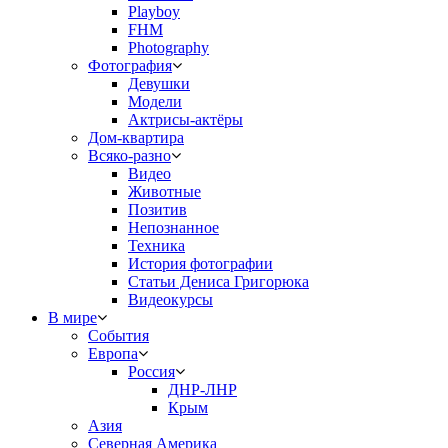
Playboy
FHM
Photography
Фотография
Девушки
Модели
Актрисы-актёры
Дом-квартира
Всяко-разно
Видео
Животные
Позитив
Непознанное
Техника
История фотографии
Статьи Дениса Григорюка
Видеокурсы
В мире
События
Европа
Россия
ДНР-ЛНР
Крым
Азия
Северная Америка