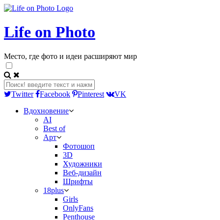
Life on Photo
Место, где фото и идеи расширяют мир
Twitter
Facebook
Pinterest
VK
Вдохновение
AI
Best of
Арт
Фотошоп
3D
Художники
Веб-дизайн
Шрифты
18plus
Girls
OnlyFans
Penthouse