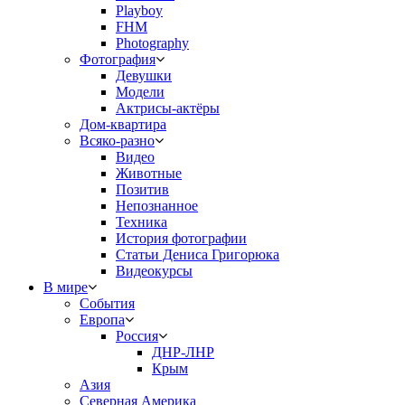
Playboy
FHM
Photography
Фотография
Девушки
Модели
Актрисы-актёры
Дом-квартира
Всяко-разно
Видео
Животные
Позитив
Непознанное
Техника
История фотографии
Статьи Дениса Григорюка
Видеокурсы
В мире
События
Европа
Россия
ДНР-ЛНР
Крым
Азия
Северная Америка