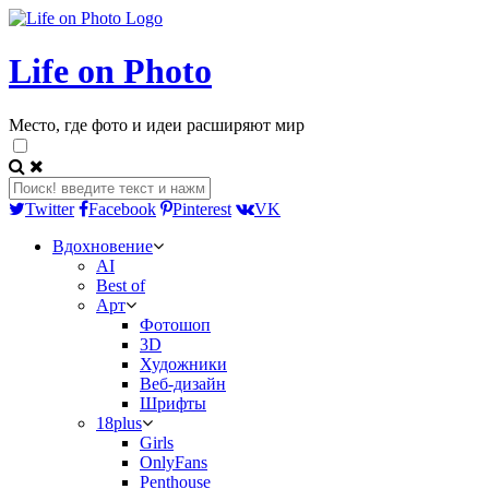
Life on Photo
Место, где фото и идеи расширяют мир
Twitter
Facebook
Pinterest
VK
Вдохновение
AI
Best of
Арт
Фотошоп
3D
Художники
Веб-дизайн
Шрифты
18plus
Girls
OnlyFans
Penthouse