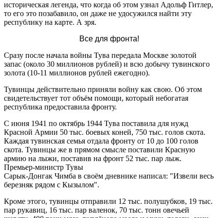
историческая легенда, что когда об этом узнал Адольф Гитлер,
то его это позабавило, он даже не удосужился найти эту
республику на карте. А зря.
Все для фронта!
Сразу после начала войны Тува передала Москве золотой
запас (около 30 миллионов рублей) и всю добычу тувинского
золота (10-11 миллионов рублей ежегодно).
Тувинцы действительно приняли войну как свою. Об этом
свидетельствует тот объём помощи, который небогатая
республика предоставила фронту.
С июня 1941 по октябрь 1944 Тува поставила для нужд
Красной Армии 50 тыс. боевых коней, 750 тыс. голов скота.
Каждая тувинская семья отдала фронту от 10 до 100 голов
скота. Тувинцы же в прямом смысле поставили Красную
армию на лыжи, поставив на фронт 52 тыс. пар лыж.
Премьер-министр Тувы
Сарык-Донгак Чимба в своём дневнике написал: "Извели весь
березняк рядом с Кызылом".
Кроме этого, тувинцы отправили 12 тыс. полушубков, 19 тыс.
пар рукавиц, 16 тыс. пар валенок, 70 тыс. тонн овечьей