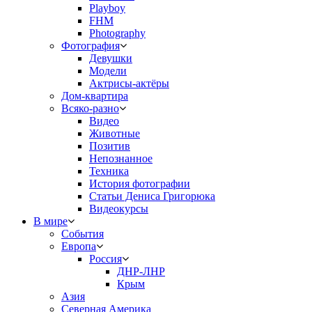
Playboy
FHM
Photography
Фотография
Девушки
Модели
Актрисы-актёры
Дом-квартира
Всяко-разно
Видео
Животные
Позитив
Непознанное
Техника
История фотографии
Статьи Дениса Григорюка
Видеокурсы
В мире
События
Европа
Россия
ДНР-ЛНР
Крым
Азия
Северная Америка