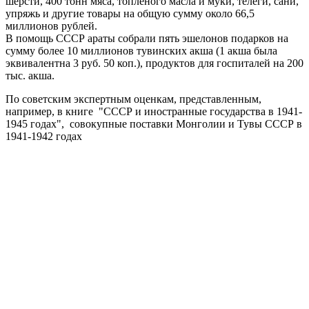
шерсти, 400 тонн мяса, топлёного масла и муки, телеги, сани,
упряжь и другие товары на общую сумму около 66,5
миллионов рублей.
В помощь СССР араты собрали пять эшелонов подарков на
сумму более 10 миллионов тувинских акша (1 акша была
эквивалентна 3 руб. 50 коп.), продуктов для госпиталей на 200
тыс. акша.
По советским экспертным оценкам, представленным,
например, в книге "СССР и иностранные государства в 1941-
1945 годах", совокупные поставки Монголии и Тувы СССР в
1941-1942 годах