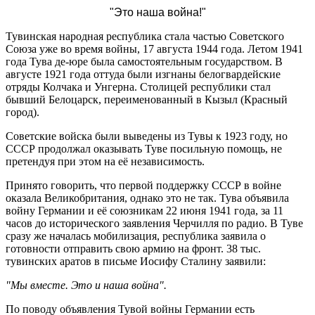
"Это наша война!"
Тувинская народная республика стала частью Советского
Союза уже во время войны, 17 августа 1944 года. Летом 1941
года Тува де-юре была самостоятельным государством. В
августе 1921 года оттуда были изгнаны белогвардейские
отряды Колчака и Унгерна. Столицей республики стал
бывший Белоцарск, переименованный в Кызыл (Красный
город).
Советские войска были выведены из Тувы к 1923 году, но
СССР продолжал оказывать Туве посильную помощь, не
претендуя при этом на её независимость.
Принято говорить, что первой поддержку СССР в войне
оказала Великобритания, однако это не так. Тува объявила
войну Германии и её союзникам 22 июня 1941 года, за 11
часов до исторического заявления Черчилля по радио. В Туве
сразу же началась мобилизация, республика заявила о
готовности отправить свою армию на фронт. 38 тыс.
тувинских аратов в письме Иосифу Сталину заявили:
"Мы вместе. Это и наша война".
По поводу объявления Тувой войны Германии есть