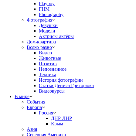
Playboy
FHM
Photography
Фотография
Девушки
Модели
Актрисы-актёры
Дом-квартира
Всяко-разно
Видео
Животные
Позитив
Непознанное
Техника
История фотографии
Статьи Дениса Григорюка
Видеокурсы
В мире
События
Европа
Россия
ДНР-ЛНР
Крым
Азия
Северная Америка