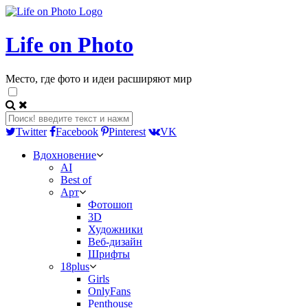
Life on Photo
Место, где фото и идеи расширяют мир
Twitter
Facebook
Pinterest
VK
Вдохновение
AI
Best of
Арт
Фотошоп
3D
Художники
Веб-дизайн
Шрифты
18plus
Girls
OnlyFans
Penthouse