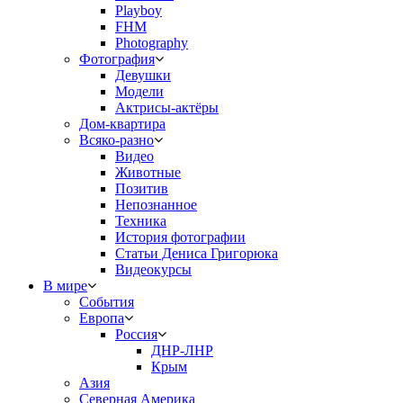
Playboy
FHM
Photography
Фотография
Девушки
Модели
Актрисы-актёры
Дом-квартира
Всяко-разно
Видео
Животные
Позитив
Непознанное
Техника
История фотографии
Статьи Дениса Григорюка
Видеокурсы
В мире
События
Европа
Россия
ДНР-ЛНР
Крым
Азия
Северная Америка