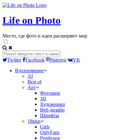
Life on Photo
Место, где фото и идеи расширяют мир
Twitter
Facebook
Pinterest
VK
Вдохновение
AI
Best of
Арт
Фотошоп
3D
Художники
Веб-дизайн
Шрифты
18plus
Girls
OnlyFans
Penthouse