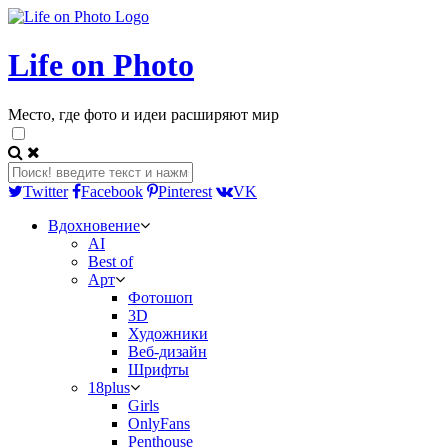
Life on Photo
Место, где фото и идеи расширяют мир
Twitter
Facebook
Pinterest
VK
Вдохновение
AI
Best of
Арт
Фотошоп
3D
Художники
Веб-дизайн
Шрифты
18plus
Girls
OnlyFans
Penthouse