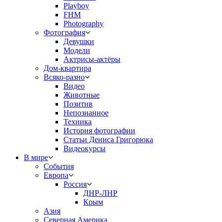
Playboy
FHM
Photography
Фотография
Девушки
Модели
Актрисы-актёры
Дом-квартира
Всяко-разно
Видео
Животные
Позитив
Непознанное
Техника
История фотографии
Статьи Дениса Григорюка
Видеокурсы
В мире
События
Европа
Россия
ДНР-ЛНР
Крым
Азия
Северная Америка