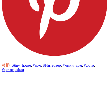
#tiny_house
,
#дом
,
#Интерьер
,
#мини_дом
,
#фото
,
#фотографии