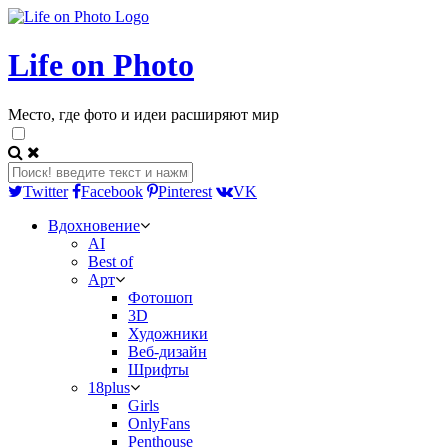
Life on Photo
Место, где фото и идеи расширяют мир
Twitter
Facebook
Pinterest
VK
Вдохновение
AI
Best of
Арт
Фотошоп
3D
Художники
Веб-дизайн
Шрифты
18plus
Girls
OnlyFans
Penthouse