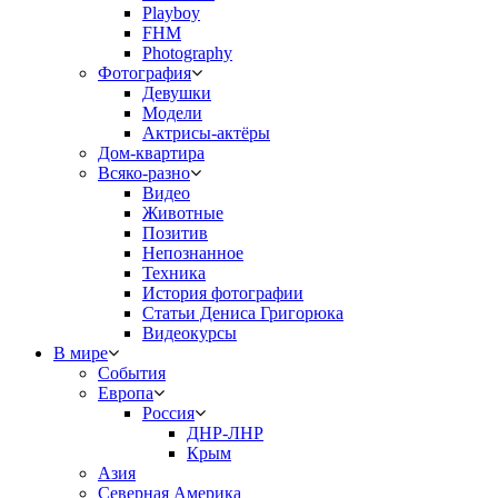
Playboy
FHM
Photography
Фотография
Девушки
Модели
Актрисы-актёры
Дом-квартира
Всяко-разно
Видео
Животные
Позитив
Непознанное
Техника
История фотографии
Статьи Дениса Григорюка
Видеокурсы
В мире
События
Европа
Россия
ДНР-ЛНР
Крым
Азия
Северная Америка