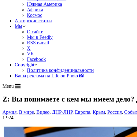
Южная Америка
Африка
Космос
Авторские статьи
Мы
О сайте
Мы в Feedly
RSS e-mail
X
VK
Facebook
Copyright
Политика конфиденциальности
Ваша реклама на Life on Photo 📸
Menu
Z: Вы понимаете с кем мы имеем дело
Армия
,
В мире
,
Видео
,
ДНР-ЛНР
,
Европа
,
Крым
,
Россия
,
Собы
1 924