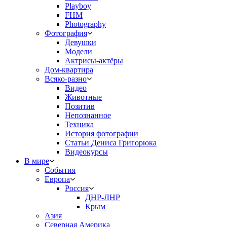
Playboy
FHM
Photography
Фотография
Девушки
Модели
Актрисы-актёры
Дом-квартира
Всяко-разно
Видео
Животные
Позитив
Непознанное
Техника
История фотографии
Статьи Дениса Григорюка
Видеокурсы
В мире
События
Европа
Россия
ДНР-ЛНР
Крым
Азия
Северная Америка