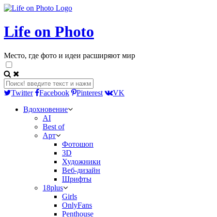
Life on Photo
Место, где фото и идеи расширяют мир
Twitter
Facebook
Pinterest
VK
Вдохновение
AI
Best of
Арт
Фотошоп
3D
Художники
Веб-дизайн
Шрифты
18plus
Girls
OnlyFans
Penthouse