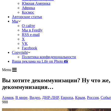
Южная Америка
Африка
Космос
Авторские статьи
Мы
О сайте
Мы в Feedly
RSS e-mail
X
VK
Facebook
Copyright
Политика конфиденциальности
Ваша реклама на Life on Photo 📸
Menu
Вы хотите декоммунизации? Ну что же, 
декоммунизация…
Армия
,
В мире
,
Видео
,
ДНР-ЛНР
,
Европа
,
Крым
,
Россия
,
Собы
988