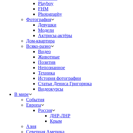
Playboy
FHM
Photography
Фотография
Девушки
Модели
Актрисы-актёры
Дом-квартира
Всяко-разно
Видео
Животные
Позитив
Непознанное
Техника
История фотографии
Статьи Дениса Григорюка
Видеокурсы
В мире
События
Европа
Россия
ДНР-ЛНР
Крым
Азия
Северная Америка