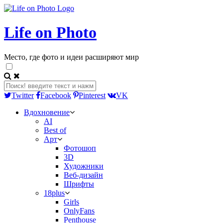
Life on Photo
Место, где фото и идеи расширяют мир
Twitter
Facebook
Pinterest
VK
Вдохновение
AI
Best of
Арт
Фотошоп
3D
Художники
Веб-дизайн
Шрифты
18plus
Girls
OnlyFans
Penthouse