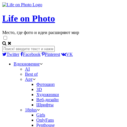
Life on Photo
Место, где фото и идеи расширяют мир
Twitter
Facebook
Pinterest
VK
Вдохновение
AI
Best of
Арт
Фотошоп
3D
Художники
Веб-дизайн
Шрифты
18plus
Girls
OnlyFans
Penthouse