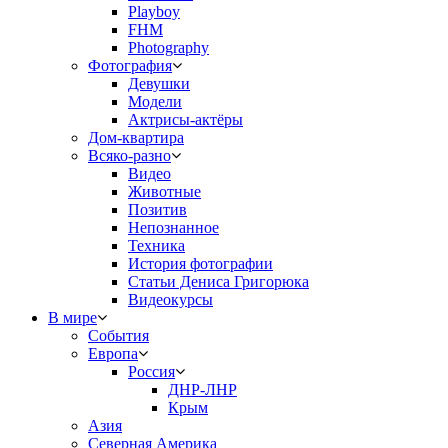
Playboy
FHM
Photography
Фотография
Девушки
Модели
Актрисы-актёры
Дом-квартира
Всяко-разно
Видео
Животные
Позитив
Непознанное
Техника
История фотографии
Статьи Дениса Григорюка
Видеокурсы
В мире
События
Европа
Россия
ДНР-ЛНР
Крым
Азия
Северная Америка