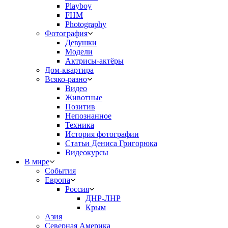
Playboy
FHM
Photography
Фотография
Девушки
Модели
Актрисы-актёры
Дом-квартира
Всяко-разно
Видео
Животные
Позитив
Непознанное
Техника
История фотографии
Статьи Дениса Григорюка
Видеокурсы
В мире
События
Европа
Россия
ДНР-ЛНР
Крым
Азия
Северная Америка