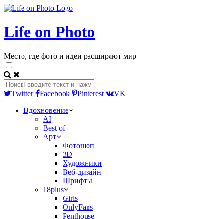
Life on Photo
Место, где фото и идеи расширяют мир
Twitter
Facebook
Pinterest
VK
Вдохновение
AI
Best of
Арт
Фотошоп
3D
Художники
Веб-дизайн
Шрифты
18plus
Girls
OnlyFans
Penthouse