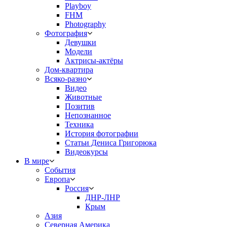
Playboy
FHM
Photography
Фотография
Девушки
Модели
Актрисы-актёры
Дом-квартира
Всяко-разно
Видео
Животные
Позитив
Непознанное
Техника
История фотографии
Статьи Дениса Григорюка
Видеокурсы
В мире
События
Европа
Россия
ДНР-ЛНР
Крым
Азия
Северная Америка