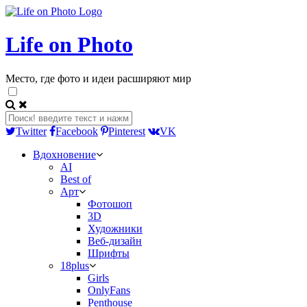
Life on Photo
Место, где фото и идеи расширяют мир
Twitter
Facebook
Pinterest
VK
Вдохновение
AI
Best of
Арт
Фотошоп
3D
Художники
Веб-дизайн
Шрифты
18plus
Girls
OnlyFans
Penthouse