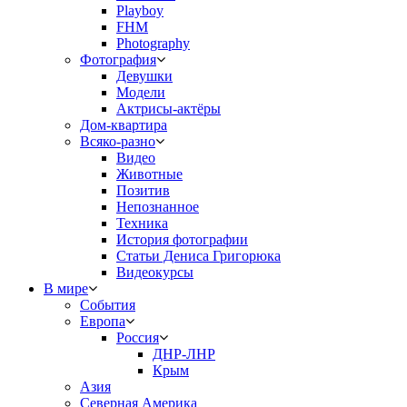
Playboy
FHM
Photography
Фотография
Девушки
Модели
Актрисы-актёры
Дом-квартира
Всяко-разно
Видео
Животные
Позитив
Непознанное
Техника
История фотографии
Статьи Дениса Григорюка
Видеокурсы
В мире
События
Европа
Россия
ДНР-ЛНР
Крым
Азия
Северная Америка