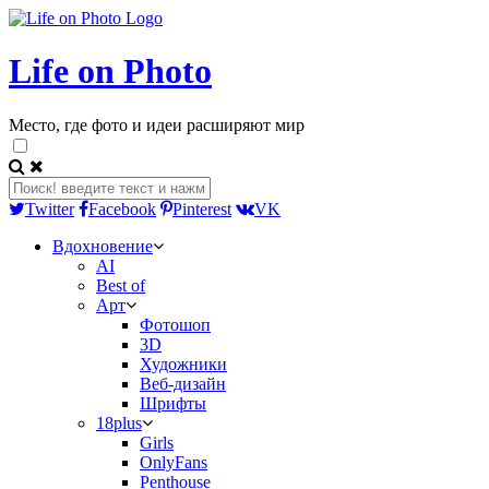
Life on Photo
Место, где фото и идеи расширяют мир
Twitter
Facebook
Pinterest
VK
Вдохновение
AI
Best of
Арт
Фотошоп
3D
Художники
Веб-дизайн
Шрифты
18plus
Girls
OnlyFans
Penthouse