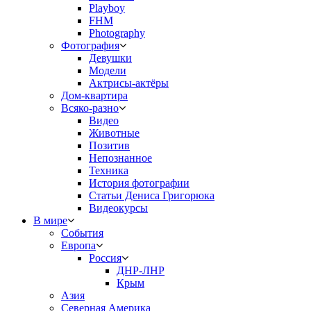
Playboy
FHM
Photography
Фотография
Девушки
Модели
Актрисы-актёры
Дом-квартира
Всяко-разно
Видео
Животные
Позитив
Непознанное
Техника
История фотографии
Статьи Дениса Григорюка
Видеокурсы
В мире
События
Европа
Россия
ДНР-ЛНР
Крым
Азия
Северная Америка