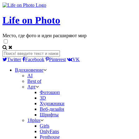
Life on Photo
Место, где фото и идеи расширяют мир
Twitter
Facebook
Pinterest
VK
Вдохновение
AI
Best of
Арт
Фотошоп
3D
Художники
Веб-дизайн
Шрифты
18plus
Girls
OnlyFans
Penthouse