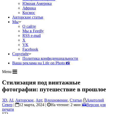
Южная Америка
Африка
Космос
Авторские статьи
Мы
О сайте
Мы в Feedly
RSS e-mail
X
VK
Facebook
Copyright
Политика конфиденциальности
Ваша реклама на Life on Photo 📸
Menu
Стилизация под винтажные
фотографии: путешествие в прошлое
3D
,
AI
,
Авторское
,
Арт
,
Вдохновение
,
Статьи
Анатолий
Север
|
12 марта, 2024 |
На чтение: 2 мин
|
Версия для
печати
572