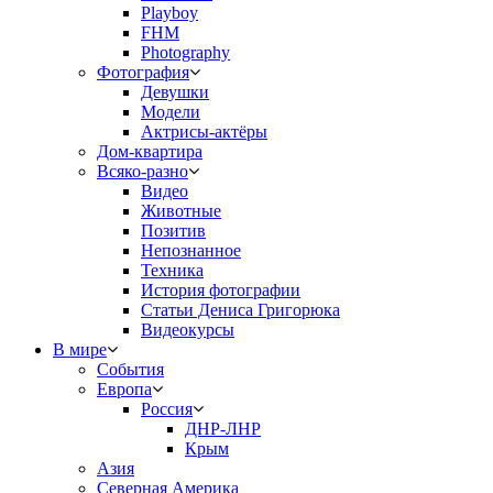
Playboy
FHM
Photography
Фотография
Девушки
Модели
Актрисы-актёры
Дом-квартира
Всяко-разно
Видео
Животные
Позитив
Непознанное
Техника
История фотографии
Статьи Дениса Григорюка
Видеокурсы
В мире
События
Европа
Россия
ДНР-ЛНР
Крым
Азия
Северная Америка