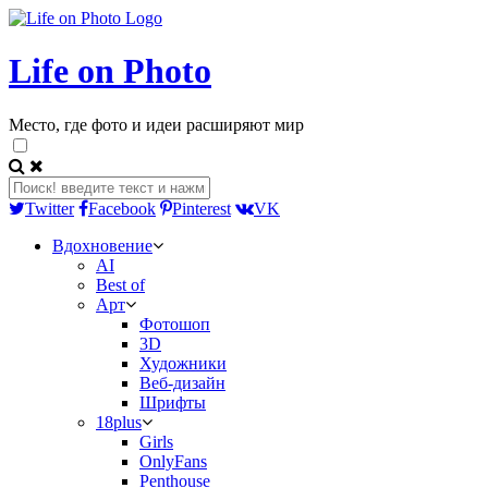
Life on Photo
Место, где фото и идеи расширяют мир
Twitter
Facebook
Pinterest
VK
Вдохновение
AI
Best of
Арт
Фотошоп
3D
Художники
Веб-дизайн
Шрифты
18plus
Girls
OnlyFans
Penthouse