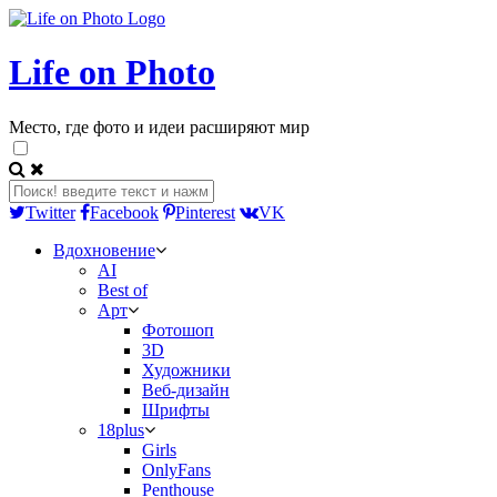
Life on Photo
Место, где фото и идеи расширяют мир
Twitter
Facebook
Pinterest
VK
Вдохновение
AI
Best of
Арт
Фотошоп
3D
Художники
Веб-дизайн
Шрифты
18plus
Girls
OnlyFans
Penthouse