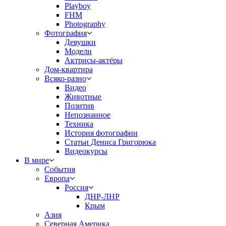
Playboy
FHM
Photography
Фотография
Девушки
Модели
Актрисы-актёры
Дом-квартира
Всяко-разно
Видео
Животные
Позитив
Непознанное
Техника
История фотографии
Статьи Дениса Григорюка
Видеокурсы
В мире
События
Европа
Россия
ДНР-ЛНР
Крым
Азия
Северная Америка