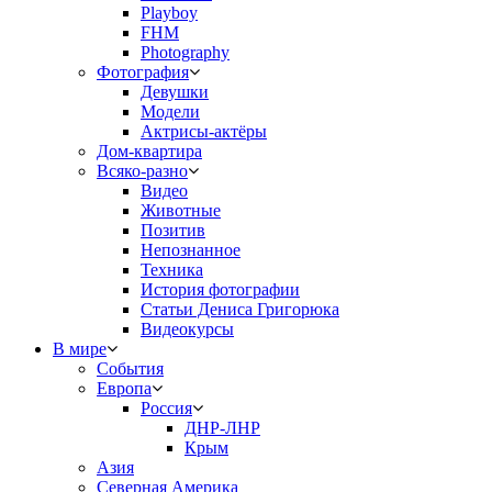
Playboy
FHM
Photography
Фотография
Девушки
Модели
Актрисы-актёры
Дом-квартира
Всяко-разно
Видео
Животные
Позитив
Непознанное
Техника
История фотографии
Статьи Дениса Григорюка
Видеокурсы
В мире
События
Европа
Россия
ДНР-ЛНР
Крым
Азия
Северная Америка