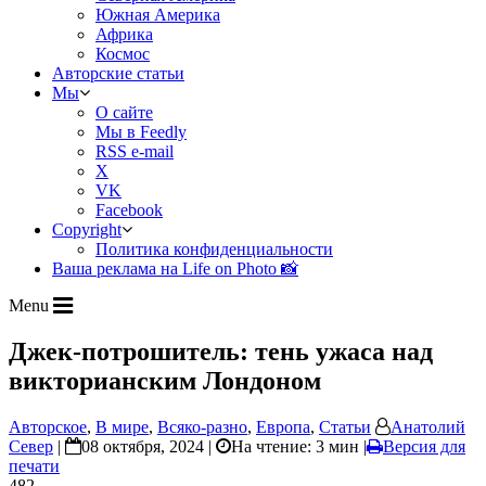
Южная Америка
Африка
Космос
Авторские статьи
Мы
О сайте
Мы в Feedly
RSS e-mail
X
VK
Facebook
Copyright
Политика конфиденциальности
Ваша реклама на Life on Photo 📸
Menu
Джек-потрошитель: тень ужаса над
викторианским Лондоном
Авторское
,
В мире
,
Всяко-разно
,
Европа
,
Статьи
Анатолий
Север
|
08 октября, 2024 |
На чтение: 3 мин
|
Версия для
печати
482