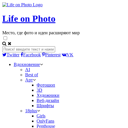
Life on Photo
Место, где фото и идеи расширяют мир
Twitter
Facebook
Pinterest
VK
Вдохновение
AI
Best of
Арт
Фотошоп
3D
Художники
Веб-дизайн
Шрифты
18plus
Girls
OnlyFans
Penthouse