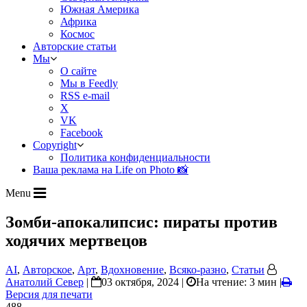
Южная Америка
Африка
Космос
Авторские статьи
Мы
О сайте
Мы в Feedly
RSS e-mail
X
VK
Facebook
Copyright
Политика конфиденциальности
Ваша реклама на Life on Photo 📸
Menu
Зомби-апокалипсис: пираты против
ходячих мертвецов
AI
,
Авторское
,
Арт
,
Вдохновение
,
Всяко-разно
,
Статьи
Анатолий Север
|
03 октября, 2024 |
На чтение: 3 мин
|
Версия для печати
488