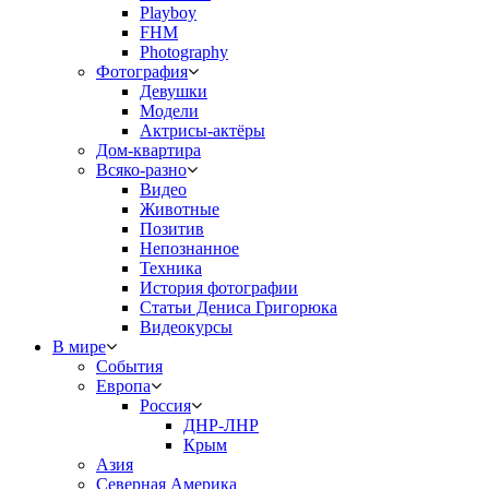
Playboy
FHM
Photography
Фотография
Девушки
Модели
Актрисы-актёры
Дом-квартира
Всяко-разно
Видео
Животные
Позитив
Непознанное
Техника
История фотографии
Статьи Дениса Григорюка
Видеокурсы
В мире
События
Европа
Россия
ДНР-ЛНР
Крым
Азия
Северная Америка