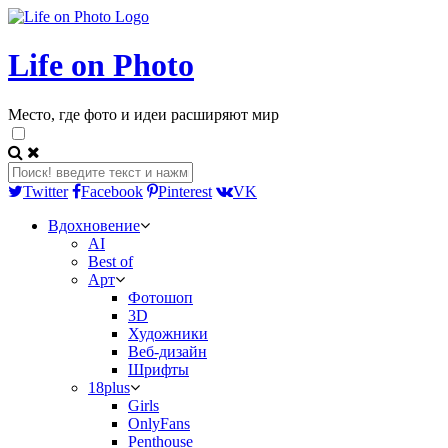
Life on Photo
Место, где фото и идеи расширяют мир
Twitter
Facebook
Pinterest
VK
Вдохновение
AI
Best of
Арт
Фотошоп
3D
Художники
Веб-дизайн
Шрифты
18plus
Girls
OnlyFans
Penthouse