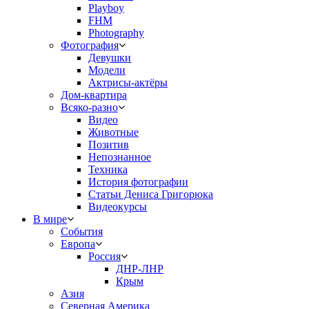
Playboy
FHM
Photography
Фотография
Девушки
Модели
Актрисы-актёры
Дом-квартира
Всяко-разно
Видео
Животные
Позитив
Непознанное
Техника
История фотографии
Статьи Дениса Григорюка
Видеокурсы
В мире
События
Европа
Россия
ДНР-ЛНР
Крым
Азия
Северная Америка