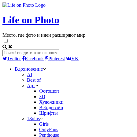
Life on Photo
Место, где фото и идеи расширяют мир
Twitter
Facebook
Pinterest
VK
Вдохновение
AI
Best of
Арт
Фотошоп
3D
Художники
Веб-дизайн
Шрифты
18plus
Girls
OnlyFans
Penthouse