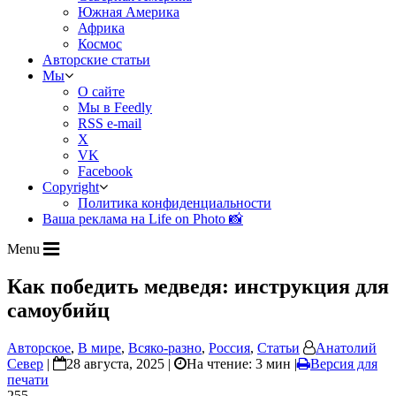
Южная Америка
Африка
Космос
Авторские статьи
Мы
О сайте
Мы в Feedly
RSS e-mail
X
VK
Facebook
Copyright
Политика конфиденциальности
Ваша реклама на Life on Photo 📸
Menu
Как победить медведя: инструкция для
самоубийц
Авторское
,
В мире
,
Всяко-разно
,
Россия
,
Статьи
Анатолий
Север
|
28 августа, 2025 |
На чтение: 3 мин
|
Версия для
печати
255