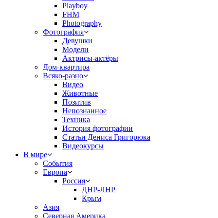
Playboy
FHM
Photography
Фотография
Девушки
Модели
Актрисы-актёры
Дом-квартира
Всяко-разно
Видео
Животные
Позитив
Непознанное
Техника
История фотографии
Статьи Дениса Григорюка
Видеокурсы
В мире
События
Европа
Россия
ДНР-ЛНР
Крым
Азия
Северная Америка