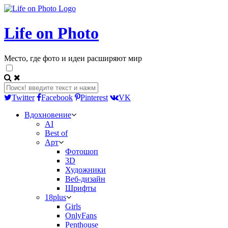
Life on Photo
Место, где фото и идеи расширяют мир
Twitter
Facebook
Pinterest
VK
Вдохновение
AI
Best of
Арт
Фотошоп
3D
Художники
Веб-дизайн
Шрифты
18plus
Girls
OnlyFans
Penthouse