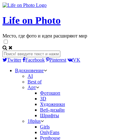
Life on Photo
Место, где фото и идеи расширяют мир
Twitter
Facebook
Pinterest
VK
Вдохновение
AI
Best of
Арт
Фотошоп
3D
Художники
Веб-дизайн
Шрифты
18plus
Girls
OnlyFans
Penthouse