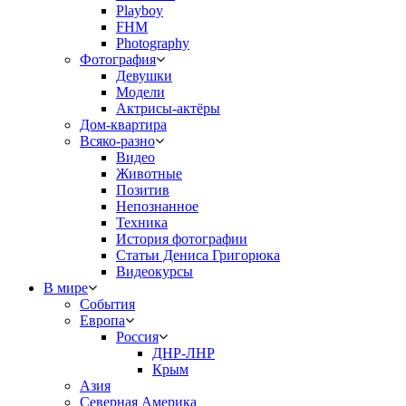
Playboy
FHM
Photography
Фотография
Девушки
Модели
Актрисы-актёры
Дом-квартира
Всяко-разно
Видео
Животные
Позитив
Непознанное
Техника
История фотографии
Статьи Дениса Григорюка
Видеокурсы
В мире
События
Европа
Россия
ДНР-ЛНР
Крым
Азия
Северная Америка