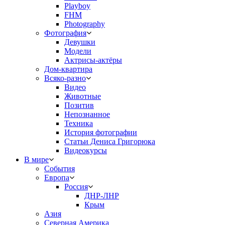
Playboy
FHM
Photography
Фотография
Девушки
Модели
Актрисы-актёры
Дом-квартира
Всяко-разно
Видео
Животные
Позитив
Непознанное
Техника
История фотографии
Статьи Дениса Григорюка
Видеокурсы
В мире
События
Европа
Россия
ДНР-ЛНР
Крым
Азия
Северная Америка