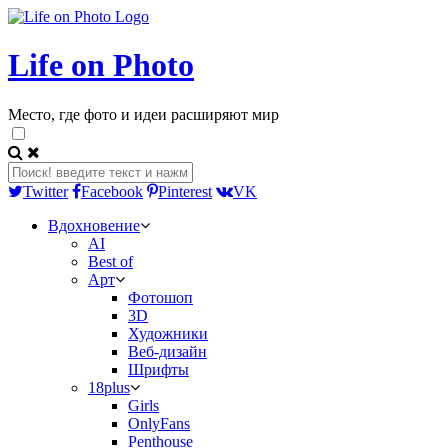
Life on Photo
Место, где фото и идеи расширяют мир
Twitter
Facebook
Pinterest
VK
Вдохновение
AI
Best of
Арт
Фотошоп
3D
Художники
Веб-дизайн
Шрифты
18plus
Girls
OnlyFans
Penthouse