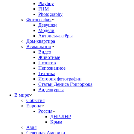
Playboy
FHM
Photography
Фотография
Девушки
Модели
Актрисы-актёры
Дом-квартира
Всяко-разно
Видео
Животные
Позитив
Непознанное
Техника
История фотографии
Статьи Дениса Григорюка
Видеокурсы
В мире
События
Европа
Россия
ДНР-ЛНР
Крым
Азия
Северная Америка