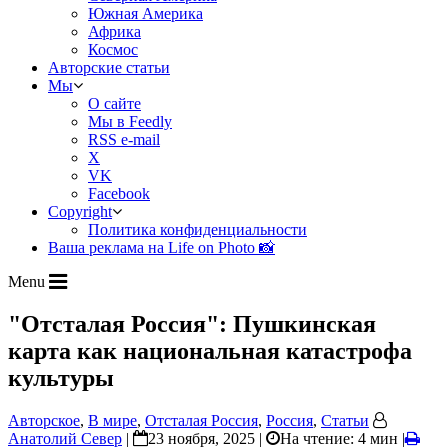
Южная Америка
Африка
Космос
Авторские статьи
Мы
О сайте
Мы в Feedly
RSS e-mail
X
VK
Facebook
Copyright
Политика конфиденциальности
Ваша реклама на Life on Photo 📸
Menu
"Отсталая Россия": Пушкинская
карта как национальная катастрофа
культуры
Авторское
,
В мире
,
Отсталая Россия
,
Россия
,
Статьи
Анатолий Север
|
23 ноября, 2025 |
На чтение: 4 мин
|