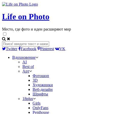
Life on Photo
Место, где фото и идеи расширяют мир
Twitter
Facebook
Pinterest
VK
Вдохновение
AI
Best of
Арт
Фотошоп
3D
Художники
Веб-дизайн
Шрифты
18plus
Girls
OnlyFans
Penthouse