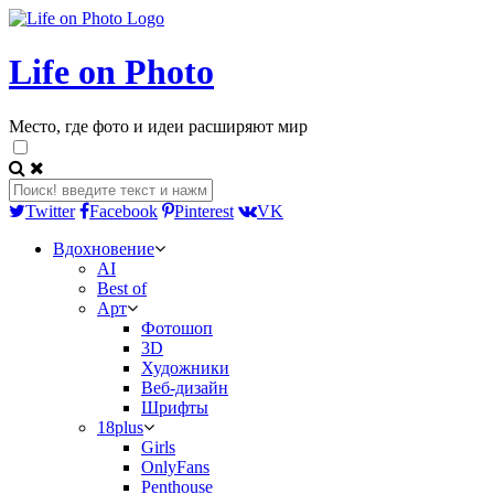
Life on Photo
Место, где фото и идеи расширяют мир
Twitter
Facebook
Pinterest
VK
Вдохновение
AI
Best of
Арт
Фотошоп
3D
Художники
Веб-дизайн
Шрифты
18plus
Girls
OnlyFans
Penthouse