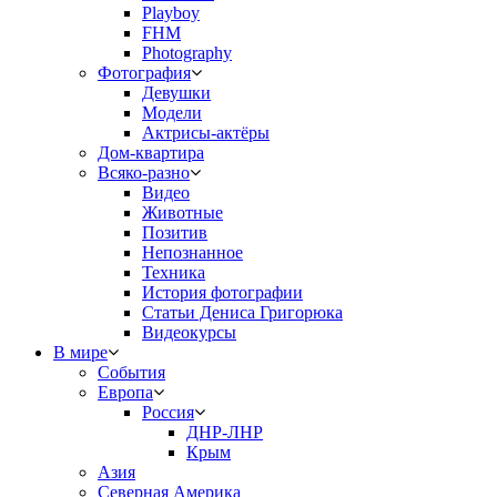
Playboy
FHM
Photography
Фотография
Девушки
Модели
Актрисы-актёры
Дом-квартира
Всяко-разно
Видео
Животные
Позитив
Непознанное
Техника
История фотографии
Статьи Дениса Григорюка
Видеокурсы
В мире
События
Европа
Россия
ДНР-ЛНР
Крым
Азия
Северная Америка