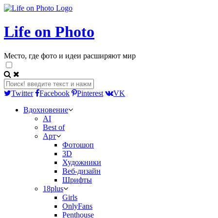
Life on Photo
Место, где фото и идеи расширяют мир
Twitter
Facebook
Pinterest
VK
Вдохновение
AI
Best of
Арт
Фотошоп
3D
Художники
Веб-дизайн
Шрифты
18plus
Girls
OnlyFans
Penthouse