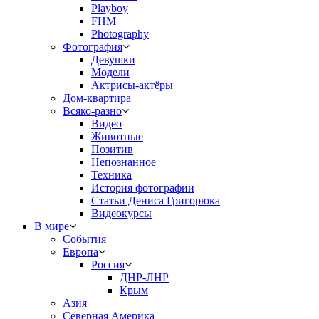
Playboy
FHM
Photography
Фотография
Девушки
Модели
Актрисы-актёры
Дом-квартира
Всяко-разно
Видео
Животные
Позитив
Непознанное
Техника
История фотографии
Статьи Дениса Григорюка
Видеокурсы
В мире
События
Европа
Россия
ДНР-ЛНР
Крым
Азия
Северная Америка