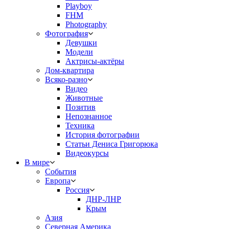
Playboy
FHM
Photography
Фотография
Девушки
Модели
Актрисы-актёры
Дом-квартира
Всяко-разно
Видео
Животные
Позитив
Непознанное
Техника
История фотографии
Статьи Дениса Григорюка
Видеокурсы
В мире
События
Европа
Россия
ДНР-ЛНР
Крым
Азия
Северная Америка