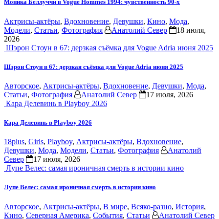
Моника Беллуччи в Vogue Hommes 1994: чувственность 90-х
Актрисы-актёры
,
Вдохновение
,
Девушки
,
Кино
,
Мода
,
Модели
,
Статьи
,
Фотография
Анатолий Север
18 июля,
2026
Шэрон Стоун в 67: дерзкая съёмка для Vogue Adria июня 2025
Шэрон Стоун в 67: дерзкая съёмка для Vogue Adria июня 2025
Авторское
,
Актрисы-актёры
,
Вдохновение
,
Девушки
,
Мода
,
Статьи
,
Фотография
Анатолий Север
17 июля, 2026
Кара Делевинь в Playboy 2026
Кара Делевинь в Playboy 2026
18plus
,
Girls
,
Playboy
,
Актрисы-актёры
,
Вдохновение
,
Девушки
,
Мода
,
Модели
,
Статьи
,
Фотография
Анатолий
Север
17 июля, 2026
Лупе Велес: самая ироничная смерть в истории кино
Лупе Велес: самая ироничная смерть в истории кино
Авторское
,
Актрисы-актёры
,
В мире
,
Всяко-разно
,
История
,
Кино
,
Северная Америка
,
События
,
Статьи
Анатолий Север