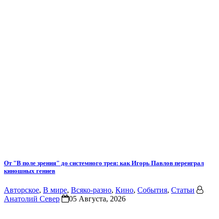
От "В поле зрения" до системного трея: как Игорь Павлов переиграл
киношных гениев
Авторское
,
В мире
,
Всяко-разно
,
Кино
,
События
,
Статьи
Анатолий Север
05 Августа, 2026