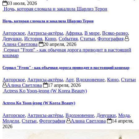
03 июля, 2026
Ночь, которая сломала и закалила Шарлиз Терон
Ночь, которая сломала и закалила Шарлиз Терон
Авторское
,
Актрисы-актёры
,
Африка
,
В мире
,
Всяко-разно
,
Девушки
,
История
,
Кино
,
События
,
Статьи
,
Фотография
Алина Светлова
20 апреля, 2026
Сериал "From" - как обычная дорога приводит в настоящий
кошмар
Сериал "From" - как обычная дорога приводит в настоящий кошмар
Авторское
,
Актрисы-актёры
,
Арт
,
Вдохновение
,
Кино
,
Статьи
Алина Светлова
17 апреля, 2026
Actress Ko Yoon-jeong (W Korea Beauty)
Actress Ko Yoon-jeong (W Korea Beauty)
Авторское
,
Актрисы-актёры
,
Вдохновение
,
Девушки
,
Мода
,
Модели
,
Статьи
,
Фотография
Алина Светлова
14 апреля,
2026