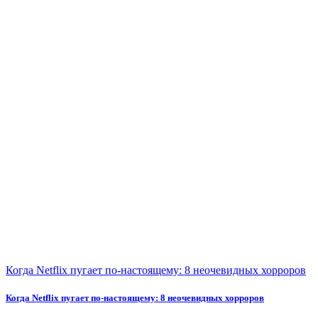
Когда Netflix пугает по-настоящему: 8 неочевидных хорроров
Когда Netflix пугает по-настоящему: 8 неочевидных хорроров