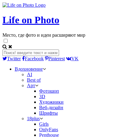
Life on Photo
Место, где фото и идеи расширяют мир
Twitter
Facebook
Pinterest
VK
Вдохновение
AI
Best of
Арт
Фотошоп
3D
Художники
Веб-дизайн
Шрифты
18plus
Girls
OnlyFans
Penthouse