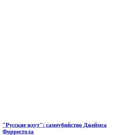
"Русские идут": самоубийство Джеймса
Форрестола