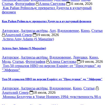
Статьи
,
Фотография
Алина Светлова
31 июля, 2026
Как Райан Рейнольдс превратил Дэдпула в культурный
феномен
Как Райан Рейнольдс превратил Дэдпула в культурный феномен
Авторское
,
Актрисы-актёры
,
Арт
,
Вдохновение
,
Кино
,
Статьи
Анатолий Север
19 июля, 2026
Actress Amy Adams (S Magazine)
Actress Amy Adams (S Magazine)
Авторское
,
Актрисы-актёры
,
Вдохновение
,
Девушки
,
Кино
,
Мода
,
Статьи
,
Фотография
Алина Светлова
19 июля, 2026
Топ-50 сериалов HBO по версии Esquire: от "Прослушки" до
"Эйфории"
Топ-50 сериалов HBO по версии Esquire: от "Прослушки" до "Эйфории"
Авторское
,
Актрисы-актёры
,
Вдохновение
,
Кино
,
Статьи
Анатолий Север
18 июля, 2026
Моника Беллуччи в Vogue Hommes 1994: чувственность 90-х