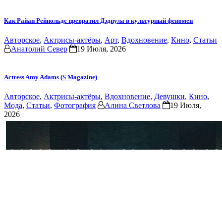
Как Райан Рейнольдс превратил Дэдпула в культурный феномен
Авторское
,
Актрисы-актёры
,
Арт
,
Вдохновение
,
Кино
,
Статьи
Анатолий Север
19 Июля, 2026
Actress Amy Adams (S Magazine)
Авторское
,
Актрисы-актёры
,
Вдохновение
,
Девушки
,
Кино
,
Мода
,
Статьи
,
Фотография
Алина Светлова
19 Июля,
2026