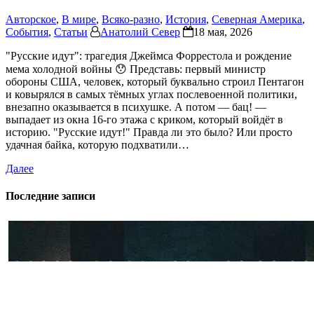
Авторское
,
В мире
,
Всяко-разно
,
История
,
Северная Америка
,
События
,
Статьи
Анатолий Север
18 мая, 2026
"Русские идут": трагедия Джеймса Форрестола и рождение
мема холодной войны 😯 Представь: первый министр
обороны США, человек, который буквально строил Пентагон
и ковырялся в самых тёмных углах послевоенной политики,
внезапно оказывается в психушке. А потом — бац! —
выпадает из окна 16-го этажа с криком, который войдёт в
историю. "Русские идут!" Правда ли это было? Или просто
удачная байка, которую подхватили…
Далее
Последние записи