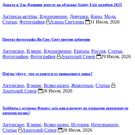
Дакота и Эль Фаннинг вместе на обложке Vanity Fair октября 2025
Актрисы-актёры
,
Вдохновение
,
Девушки
,
Кино
,
Мода
,
Статьи
,
Фотография
Алина Светлова
31 Июля, 2026
Проект фотографа Ян Сяо: Свет против забвения
Авторское
,
В мире
,
Вдохновение
,
Европа
,
Россия
,
Статьи
,
Фотография
,
Фотография
Анатолий Север
29 Июля, 2026
Пчёлы уйдут - что останется от привычного мира?
Авторское
,
В мире
,
Всяко-разно
,
Животные
,
Статьи
Анатолий Север
28 Июля, 2026
Хоббиты с острова Флорес: кто они и почему их открытие перевернуло
антропологию?
Авторское
,
В мире
,
Всяко-разно
,
История
,
Непознанное
,
Статьи
Анатолий Север
28 Июля, 2026