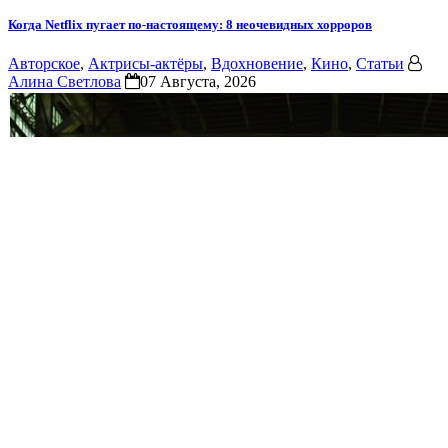
Когда Netflix пугает по-настоящему: 8 неочевидных хорроров
Авторское
,
Актрисы-актёры
,
Вдохновение
,
Кино
,
Статьи
Алина Светлова
07 Августа, 2026