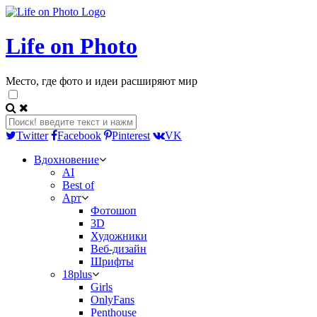
Life on Photo
Место, где фото и идеи расширяют мир
Twitter
Facebook
Pinterest
VK
Вдохновение
AI
Best of
Арт
Фотошоп
3D
Художники
Веб-дизайн
Шрифты
18plus
Girls
OnlyFans
Penthouse