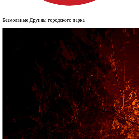
Безмолвные Друиды городского парка