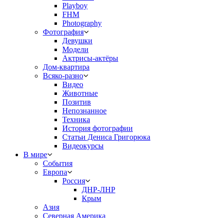
Playboy
FHM
Photography
Фотография
Девушки
Модели
Актрисы-актёры
Дом-квартира
Всяко-разно
Видео
Животные
Позитив
Непознанное
Техника
История фотографии
Статьи Дениса Григорюка
Видеокурсы
В мире
События
Европа
Россия
ДНР-ЛНР
Крым
Азия
Северная Америка