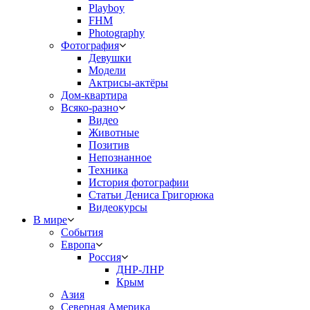
Playboy
FHM
Photography
Фотография
Девушки
Модели
Актрисы-актёры
Дом-квартира
Всяко-разно
Видео
Животные
Позитив
Непознанное
Техника
История фотографии
Статьи Дениса Григорюка
Видеокурсы
В мире
События
Европа
Россия
ДНР-ЛНР
Крым
Азия
Северная Америка