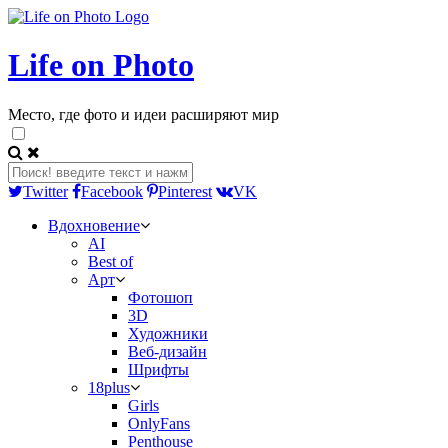
Life on Photo
Место, где фото и идеи расширяют мир
Twitter
Facebook
Pinterest
VK
Вдохновение
AI
Best of
Арт
Фотошоп
3D
Художники
Веб-дизайн
Шрифты
18plus
Girls
OnlyFans
Penthouse