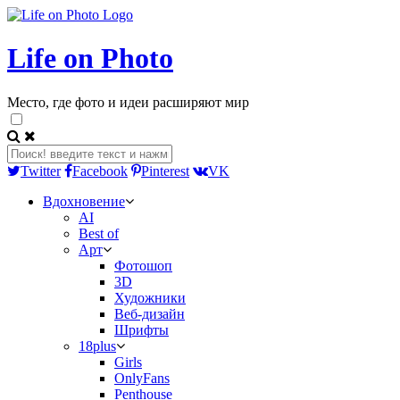
Life on Photo
Место, где фото и идеи расширяют мир
Twitter
Facebook
Pinterest
VK
Вдохновение
AI
Best of
Арт
Фотошоп
3D
Художники
Веб-дизайн
Шрифты
18plus
Girls
OnlyFans
Penthouse