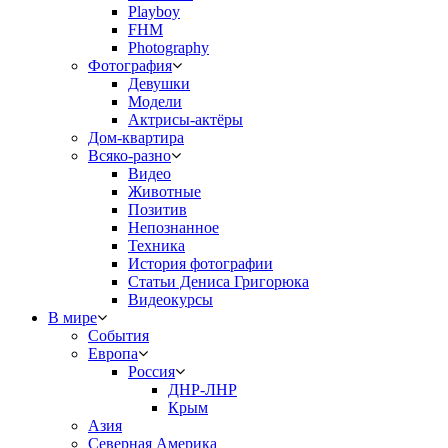
Playboy
FHM
Photography
Фотография
Девушки
Модели
Актрисы-актёры
Дом-квартира
Всяко-разно
Видео
Животные
Позитив
Непознанное
Техника
История фотографии
Статьи Дениса Григорюка
Видеокурсы
В мире
События
Европа
Россия
ДНР-ЛНР
Крым
Азия
Северная Америка