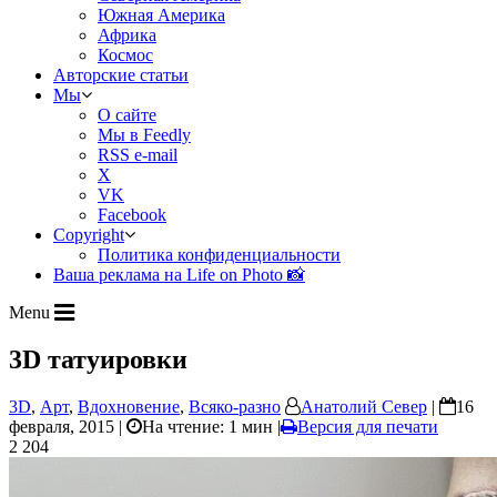
Южная Америка
Африка
Космос
Авторские статьи
Мы
О сайте
Мы в Feedly
RSS e-mail
X
VK
Facebook
Copyright
Политика конфиденциальности
Ваша реклама на Life on Photo 📸
Menu
3D татуировки
3D
,
Арт
,
Вдохновение
,
Всяко-разно
Анатолий Север
|
16
февраля, 2015 |
На чтение: 1 мин
|
Версия для печати
2 204