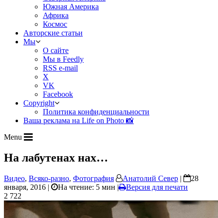
Южная Америка
Африка
Космос
Авторские статьи
Мы
О сайте
Мы в Feedly
RSS e-mail
X
VK
Facebook
Copyright
Политика конфиденциальности
Ваша реклама на Life on Photo 📸
Menu
На лабутенах нах…
Видео
,
Всяко-разно
,
Фотография
Анатолий Север
|
28
января, 2016 |
На чтение: 5 мин
|
Версия для печати
2 722