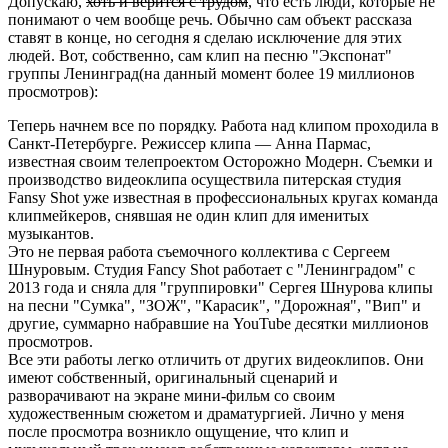
Допускаю,
хоть и верится с трудом
, что есть люди, которые не
понимают о чем вообще речь. Обычно сам объект рассказа
ставят в конце, но сегодня я сделаю исключение для этих
людей. Вот, собственно, сам клип на песню "Экспонат"
группы Ленинград(на данный момент более 19 миллионов
просмотров):
Теперь начнем все по порядку. Работа над клипом проходила в
Санкт-Петербурге. Режиссер клипа — Анна Пармас,
известная своим телепроектом Осторожно Модерн. Съемки и
производство видеоклипа осуществила питерская студия
Fansy Shot уже известная в профессиональных кругах команда
клипмейкеров, снявшая не один клип для именитых
музыкантов.
Это не первая работа съемочного коллектива с Сергеем
Шнуровым. Студия Fancy Shot работает с "Ленинградом" с
2013 года и сняла для "группировки" Сергея Шнурова клипы
на песни "Сумка", "ЗОЖ", "Карасик", "Дорожная", "Вип" и
другие, суммарно набравшие на YouTube десятки миллионов
просмотров.
Все эти работы легко отличить от других видеоклипов. Они
имеют собственный, оригинальный сценарий и
разворачивают на экране мини-фильм со своим
художественным сюжетом и драматургией. Лично у меня
после просмотра возникло ощущение, что клип и