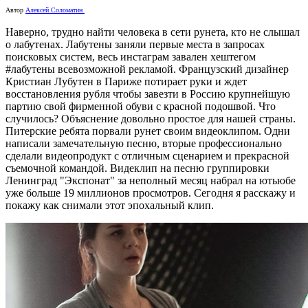
Автор
Алексей Соломатин
Наверно, трудно найти человека в сети рунета, кто не слышал
о лабутенах. Лабутены заняли первые места в запросах
поисковых систем, весь инстаграм завален хештегом
#лабутены всевозможной рекламой. Французский дизайнер
Кристиан Лубутен в Париже потирает руки и ждет
восстановления рубля чтобы завезти в Россию крупнейшую
партию свой фирменной обуви с красной подошвой. Что
случилось? Объяснение довольно простое для нашей страны.
Питерские ребята порвали рунет своим видеоклипом. Одни
написали замечательную песню, вторые профессионально
сделали видеопродукт с отличным сценарием и прекрасной
съемочной командой. Видеклип на песню группировки
Ленинград "Экспонат" за неполный месяц набрал на ютьюбе
уже больше 19 миллионов просмотров. Сегодня я расскажу и
покажу как снимали этот эпохальный клип.