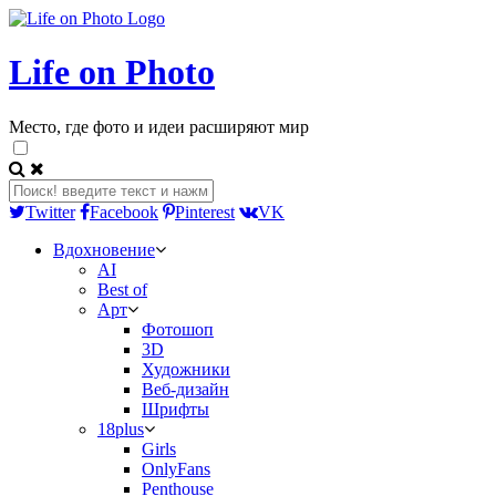
Life on Photo
Место, где фото и идеи расширяют мир
Twitter
Facebook
Pinterest
VK
Вдохновение
AI
Best of
Арт
Фотошоп
3D
Художники
Веб-дизайн
Шрифты
18plus
Girls
OnlyFans
Penthouse