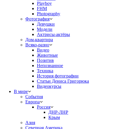
Playboy
FHM
Photography
Фотография
Девушки
Модели
Актрисы-актёры
Дом-квартира
Всяко-разно
Видео
Животные
Позитив
Непознанное
Техника
История фотографии
Статьи Дениса Григорюка
Видеокурсы
В мире
События
Европа
Россия
ДНР-ЛНР
Крым
Азия
Северная Америка