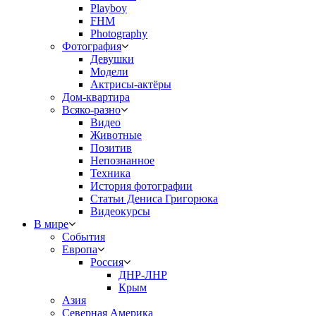
Playboy
FHM
Photography
Фотография
Девушки
Модели
Актрисы-актёры
Дом-квартира
Всяко-разно
Видео
Животные
Позитив
Непознанное
Техника
История фотографии
Статьи Дениса Григорюка
Видеокурсы
В мире
События
Европа
Россия
ДНР-ЛНР
Крым
Азия
Северная Америка