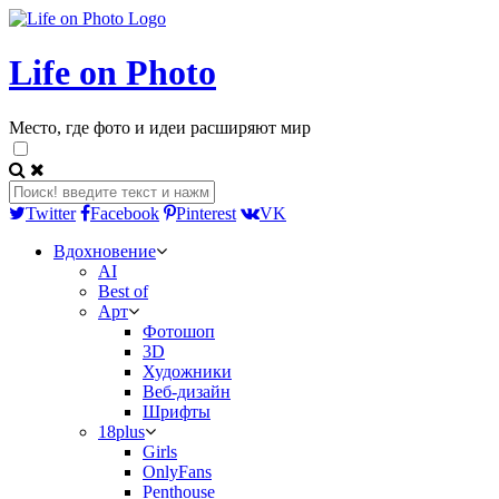
Life on Photo
Место, где фото и идеи расширяют мир
Twitter
Facebook
Pinterest
VK
Вдохновение
AI
Best of
Арт
Фотошоп
3D
Художники
Веб-дизайн
Шрифты
18plus
Girls
OnlyFans
Penthouse