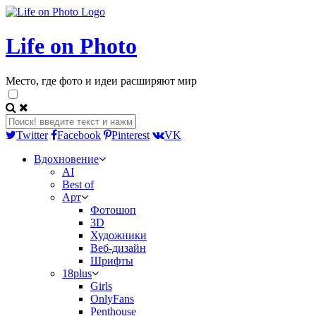
Life on Photo
Место, где фото и идеи расширяют мир
Twitter
Facebook
Pinterest
VK
Вдохновение
AI
Best of
Арт
Фотошоп
3D
Художники
Веб-дизайн
Шрифты
18plus
Girls
OnlyFans
Penthouse