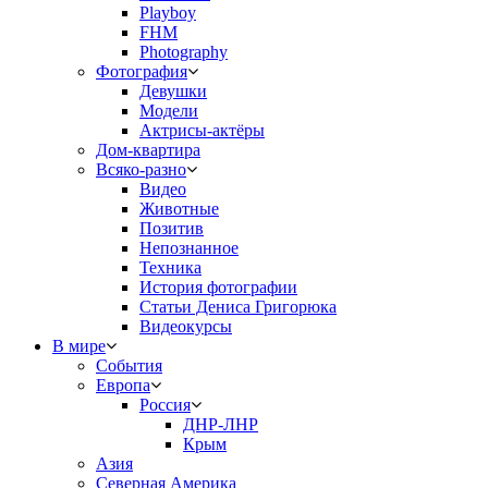
Playboy
FHM
Photography
Фотография
Девушки
Модели
Актрисы-актёры
Дом-квартира
Всяко-разно
Видео
Животные
Позитив
Непознанное
Техника
История фотографии
Статьи Дениса Григорюка
Видеокурсы
В мире
События
Европа
Россия
ДНР-ЛНР
Крым
Азия
Северная Америка