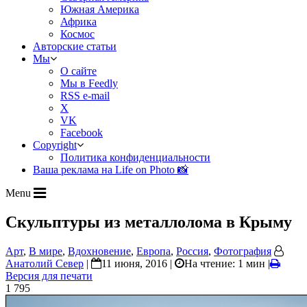
Южная Америка
Африка
Космос
Авторские статьи
Мы
О сайте
Мы в Feedly
RSS e-mail
X
VK
Facebook
Copyright
Политика конфиденциальности
Ваша реклама на Life on Photo 📸
Menu
Скульптуры из металлолома в Крыму
Арт
,
В мире
,
Вдохновение
,
Европа
,
Россия
,
Фотография
Анатолий Север
|
11 июня, 2016 |
На чтение: 1 мин
|
Версия для печати
1 795