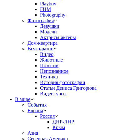
Playboy
FHM
Photography
Фотография
Девушки
Модели
Актрисы-актёры
Дом-квартира
Всяко-разно
Видео
Животные
Позитив
Непознанное
Техника
История фотографии
Статьи Дениса Григорюка
Видеокурсы
В мире
События
Европа
Россия
ДНР-ЛНР
Крым
Азия
Северная Америка