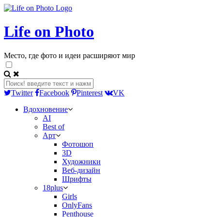
Life on Photo
Место, где фото и идеи расширяют мир
Twitter
Facebook
Pinterest
VK
Вдохновение
AI
Best of
Арт
Фотошоп
3D
Художники
Веб-дизайн
Шрифты
18plus
Girls
OnlyFans
Penthouse