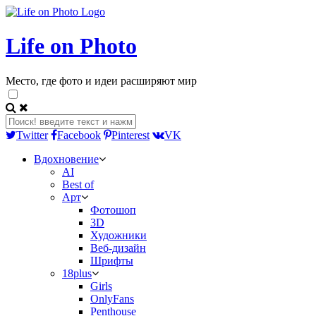
Life on Photo
Место, где фото и идеи расширяют мир
Twitter
Facebook
Pinterest
VK
Вдохновение
AI
Best of
Арт
Фотошоп
3D
Художники
Веб-дизайн
Шрифты
18plus
Girls
OnlyFans
Penthouse