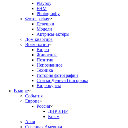
Playboy
FHM
Photography
Фотография
Девушки
Модели
Актрисы-актёры
Дом-квартира
Всяко-разно
Видео
Животные
Позитив
Непознанное
Техника
История фотографии
Статьи Дениса Григорюка
Видеокурсы
В мире
События
Европа
Россия
ДНР-ЛНР
Крым
Азия
Северная Америка