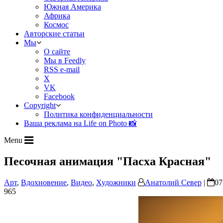
Южная Америка
Африка
Космос
Авторские статьи
Мы
О сайте
Мы в Feedly
RSS e-mail
X
VK
Facebook
Copyright
Политика конфиденциальности
Ваша реклама на Life on Photo 📸
Menu
Песочная анимация "Пасха Красная"
Арт
,
Вдохновение
,
Видео
,
Художники
Анатолий Север
|
07
965