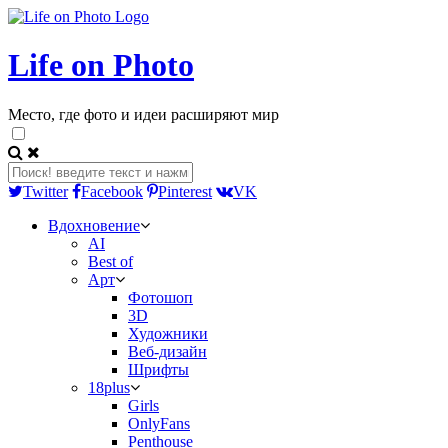
Life on Photo
Место, где фото и идеи расширяют мир
Twitter
Facebook
Pinterest
VK
Вдохновение
AI
Best of
Арт
Фотошоп
3D
Художники
Веб-дизайн
Шрифты
18plus
Girls
OnlyFans
Penthouse