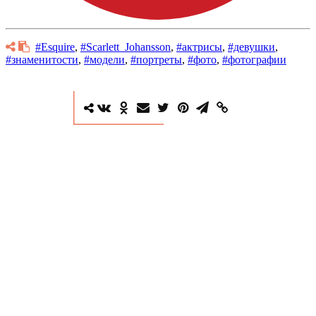
#Esquire
,
#Scarlett_Johansson
,
#актрисы
,
#девушки
,
#знаменитости
,
#модели
,
#портреты
,
#фото
,
#фотографии