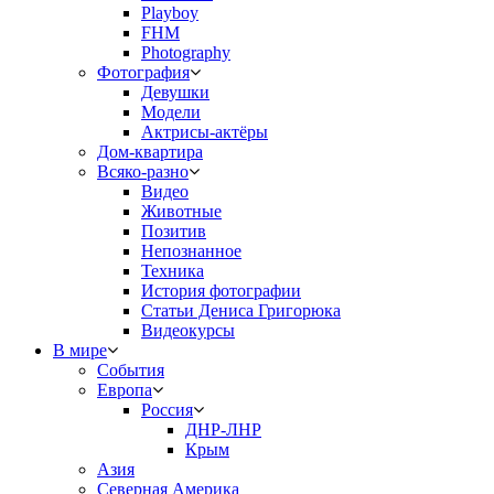
Playboy
FHM
Photography
Фотография
Девушки
Модели
Актрисы-актёры
Дом-квартира
Всяко-разно
Видео
Животные
Позитив
Непознанное
Техника
История фотографии
Статьи Дениса Григорюка
Видеокурсы
В мире
События
Европа
Россия
ДНР-ЛНР
Крым
Азия
Северная Америка