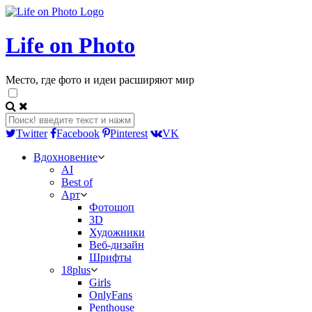
Life on Photo
Место, где фото и идеи расширяют мир
Twitter
Facebook
Pinterest
VK
Вдохновение
AI
Best of
Арт
Фотошоп
3D
Художники
Веб-дизайн
Шрифты
18plus
Girls
OnlyFans
Penthouse