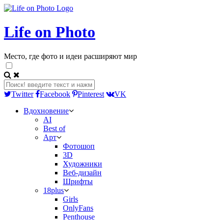
Life on Photo
Место, где фото и идеи расширяют мир
Twitter
Facebook
Pinterest
VK
Вдохновение
AI
Best of
Арт
Фотошоп
3D
Художники
Веб-дизайн
Шрифты
18plus
Girls
OnlyFans
Penthouse