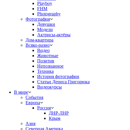
Playboy
FHM
Photography
Фотография
Девушки
Модели
Актрисы-актёры
Дом-квартира
Всяко-разно
Видео
Животные
Позитив
Непознанное
Техника
История фотографии
Статьи Дениса Григорюка
Видеокурсы
В мире
События
Европа
Россия
ДНР-ЛНР
Крым
Азия
Северная Америка