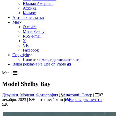
Южная Америка
Африка
Космос
Авторские статьи
Мы
О сайте
Мы в Feedly
RSS e-mail
X
VK
Facebook
Copyright
Политика конфиденциальности
Ваша реклама на Life on Photo 📸
Menu
Model Shelby Bay
Девушки
,
Модели
,
Фотография
Анатолий Север
|
07
декабря, 2023 |
На чтение: 1 мин
|
Версия для печати
526