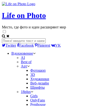
Life on Photo
Место, где фото и идеи расширяют мир
Twitter
Facebook
Pinterest
VK
Вдохновение
AI
Best of
Арт
Фотошоп
3D
Художники
Веб-дизайн
Шрифты
18plus
Girls
OnlyFans
Penthouse