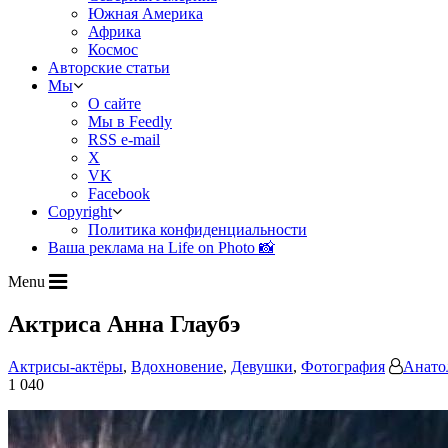
Южная Америка
Африка
Космос
Авторские статьи
Мы
О сайте
Мы в Feedly
RSS e-mail
X
VK
Facebook
Copyright
Политика конфиденциальности
Ваша реклама на Life on Photo 📸
Menu
Актриса Анна Глаубэ
Актрисы-актёры
,
Вдохновение
,
Девушки
,
Фотография
Анато
1 040