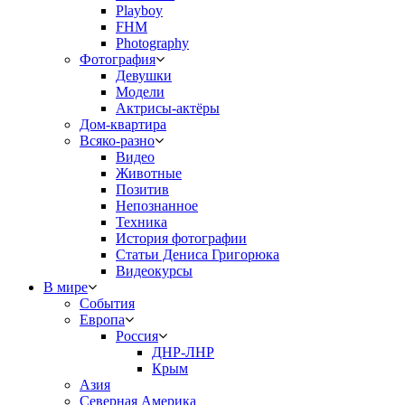
Playboy
FHM
Photography
Фотография
Девушки
Модели
Актрисы-актёры
Дом-квартира
Всяко-разно
Видео
Животные
Позитив
Непознанное
Техника
История фотографии
Статьи Дениса Григорюка
Видеокурсы
В мире
События
Европа
Россия
ДНР-ЛНР
Крым
Азия
Северная Америка