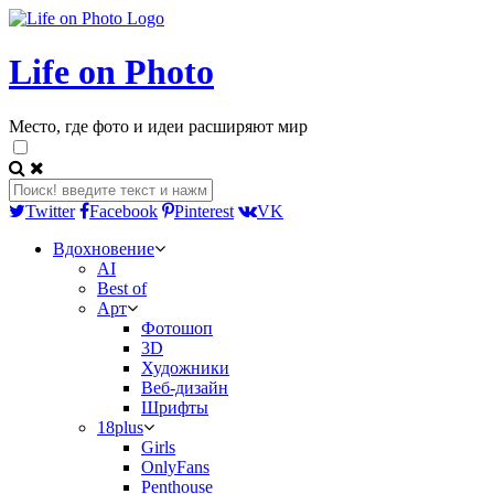
Life on Photo
Место, где фото и идеи расширяют мир
Twitter
Facebook
Pinterest
VK
Вдохновение
AI
Best of
Арт
Фотошоп
3D
Художники
Веб-дизайн
Шрифты
18plus
Girls
OnlyFans
Penthouse