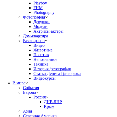
Playboy
FHM
Photography
Фотография
Девушки
Модели
Актрисы-актёры
Дом-квартира
Всяко-разно
Видео
Животные
Позитив
Непознанное
Техника
История фотографии
Статьи Дениса Григорюка
Видеокурсы
В мире
События
Европа
Россия
ДНР-ЛНР
Крым
Азия
Северная Америка