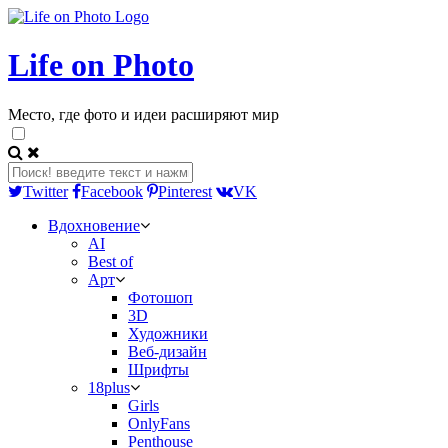
Life on Photo
Место, где фото и идеи расширяют мир
Twitter
Facebook
Pinterest
VK
Вдохновение
AI
Best of
Арт
Фотошоп
3D
Художники
Веб-дизайн
Шрифты
18plus
Girls
OnlyFans
Penthouse