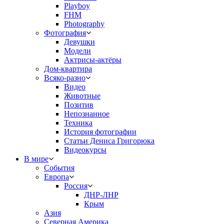
Playboy
FHM
Photography
Фотография
Девушки
Модели
Актрисы-актёры
Дом-квартира
Всяко-разно
Видео
Животные
Позитив
Непознанное
Техника
История фотографии
Статьи Дениса Григорюка
Видеокурсы
В мире
События
Европа
Россия
ДНР-ЛНР
Крым
Азия
Северная Америка