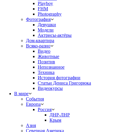
Playboy
FHM
Photography
Фотография
Девушки
Модели
Актрисы-актёры
Дом-квартира
Всяко-разно
Видео
Животные
Позитив
Непознанное
Техника
История фотографии
Статьи Дениса Григорюка
Видеокурсы
В мире
События
Европа
Россия
ДНР-ЛНР
Крым
Азия
Северная Америка