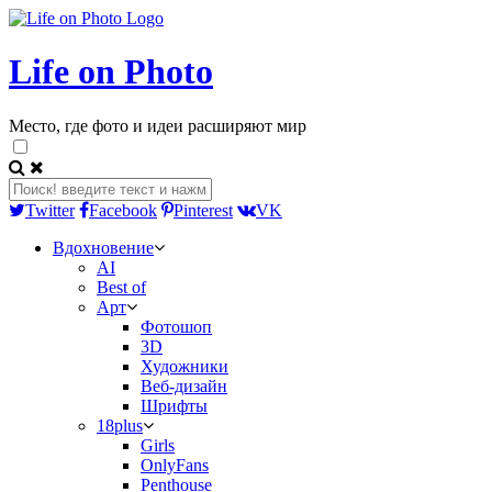
Life on Photo
Место, где фото и идеи расширяют мир
Twitter
Facebook
Pinterest
VK
Вдохновение
AI
Best of
Арт
Фотошоп
3D
Художники
Веб-дизайн
Шрифты
18plus
Girls
OnlyFans
Penthouse